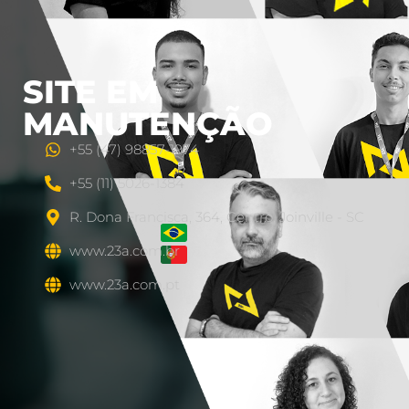
SITE EM
MANUTENÇÃO
+55 (47) 98857-1974
+55 (11) 5026-1384
R. Dona Francisca, 364, Centro, Joinville - SC
www.23a.com.br
www.23a.com.pt